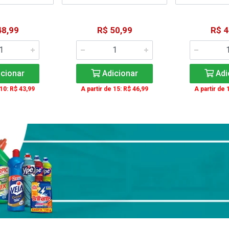
48,99
R$ 50,99
R$ 4
cionar
Adicionar
Adi
 10: R$ 43,99
A partir de 15: R$ 46,99
A partir de 