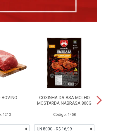
 BOVINO
COXINHA DA ASA MOLHO
COXINHAS 
MOSTARDA NABRASA 800G
DRUMETTE DE
SAD
: 1210
Código: 1458
Código