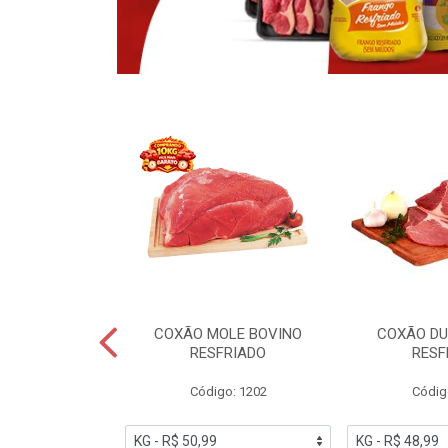
NO CONGELADO
COXÃO MOLE BOVINO
COXÃO DU
ENCIO
RESFRIADO
RESF
o: 6005
Código: 1202
Códig