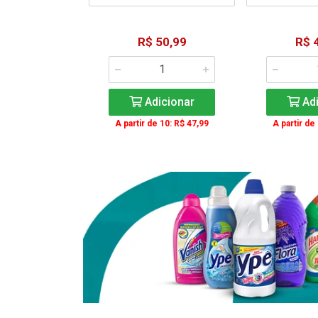
41,99
R$ 50,99
R$ 
icionar
Adicionar
Adi
e 12: R$ 37,99
A partir de 10: R$ 47,99
A partir de