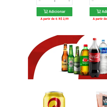
icionar
Adicionar
Adi
e 3: R$ 16,99
A partir de 6: R$ 2,99
A partir de