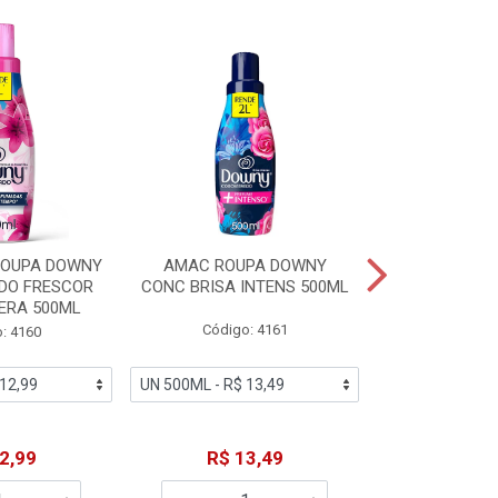
ROUPA DOWNY
AMAC ROUPA DOWNY
DETERGENTE 
DO FRESCOR
CONC BRISA INTENS 500ML
MACIEZ CA
ERA 500ML
Código: 4161
Código
: 4160
2,99
R$ 13,49
R$ 6