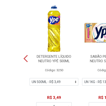
ZADOR GLADE
DETERGENTE LÍQUIDO
SABÃO P
OQUE MACIEZ
NEUTRO YPÊ 500ML
NEUTRO 5
360ML
Código: 3250
Códig
o: 7192
18,49
R$ 3,49
R$ 