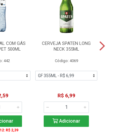
AL COM GÁS
CERVEJA SPATEN LONG
ÁGUA MINERA
PET 500ML
NECK 355ML
SEM GÁS
o: 442
Código: 4069
Código
2,59
R$ 6,99
R$ 1
cionar
Adicionar
Adic
 12: R$ 2,39
A partir de 