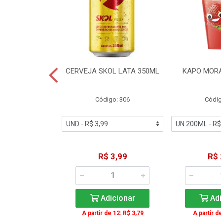
TE COCA-COLA
CERVEJA SKOL LATA 350ML
KAPO MOR
T 2L
igo: 2
Código: 306
Códig
11,49
R$ 3,99
R$ 
icionar
Adicionar
Adi
A partir de 12: R$ 3,79
A partir d