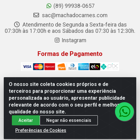
(89) 99938-0657
sac@machadocarnes.com
Atendimento de Segunda a Sexta-feira das
07:30h às 17:00h e aos Sábados das 07:30 às 12:30h.
Instagram
Formas de Pagamento
O nosso site coleta cookies próprios e de
terceiros para proporcionar uma experiência
Machado Carnes Distribuidora de Alimentos LTDA -
personalizada ao usuário, apresentar publicidade
Logradouro: Avenida Candido Aleixo, 148 - Centro - Oeiras/PI
relevante de acordo com o seu perfil e melhorar a
- CEP 64.500-000 - 31.391.008/0001-50
qualidade do nosso site.
Aceitar
Negar não essenciais
Preferências de Cookies