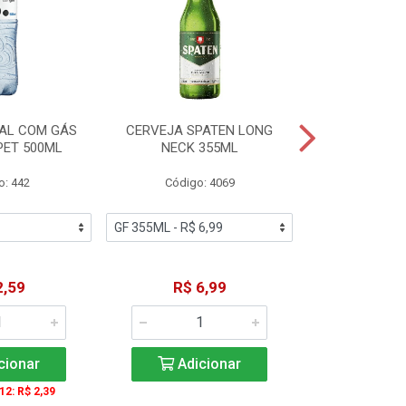
AL COM GÁS
CERVEJA SPATEN LONG
ÁGUA MINERA
PET 500ML
NECK 355ML
SEM GÁS
o: 442
Código: 4069
Código
2,59
R$ 6,99
R$ 1
cionar
Adicionar
Adic
 12: R$ 2,39
A partir de 