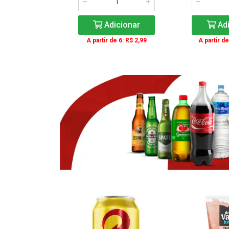
icionar
Adicionar
Adi
e 3: R$ 16,99
A partir de 6: R$ 2,99
A partir de