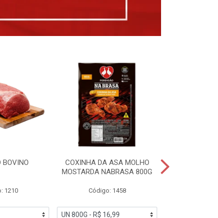
 BOVINO
COXINHA DA ASA MOLHO
COXINHAS 
MOSTARDA NABRASA 800G
DRUMETTE DE
SAD
: 1210
Código: 1458
Código