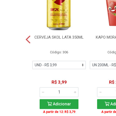
TE COCA-COLA
CERVEJA SKOL LATA 350ML
KAPO MOR
T 2L
igo: 2
Código: 306
Códig
11,49
R$ 3,99
R$ 
icionar
Adicionar
Adi
A partir de 12: R$ 3,79
A partir d