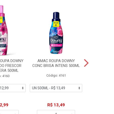
ROUPA DOWNY
AMAC ROUPA DOWNY
DETERGENTE 
DO FRESCOR
CONC BRISA INTENS 500ML
MACIEZ CA
ERA 500ML
Código: 4161
Código
: 4160
2,99
R$ 13,49
R$ 6