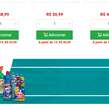
48,99
R$ 50,99
R$ 4
cionar
Adicionar
Adi
 10: R$ 43,99
A partir de 15: R$ 46,99
A partir de 