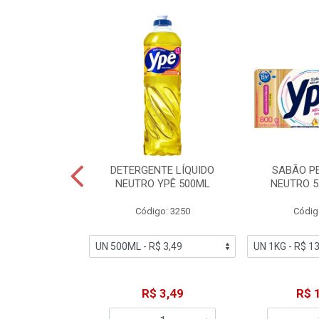
ZADOR GLADE
DETERGENTE LÍQUIDO
SABÃO P
OQUE MACIEZ
NEUTRO YPÊ 500ML
NEUTRO 5
360ML
Código: 3250
Códig
o: 7192
18,49
R$ 3,49
R$ 