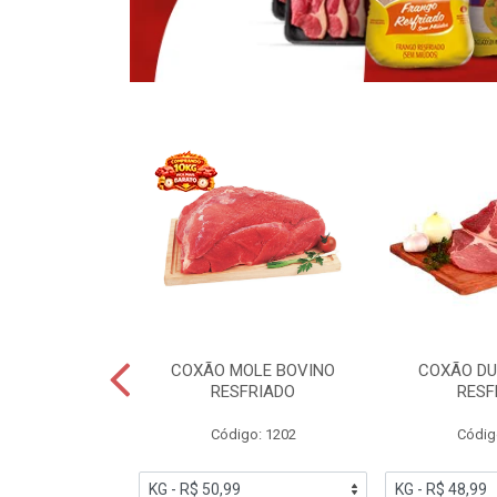
NO CONGELADO
COXÃO MOLE BOVINO
COXÃO DU
ENCIO
RESFRIADO
RESF
o: 6005
Código: 1202
Códig