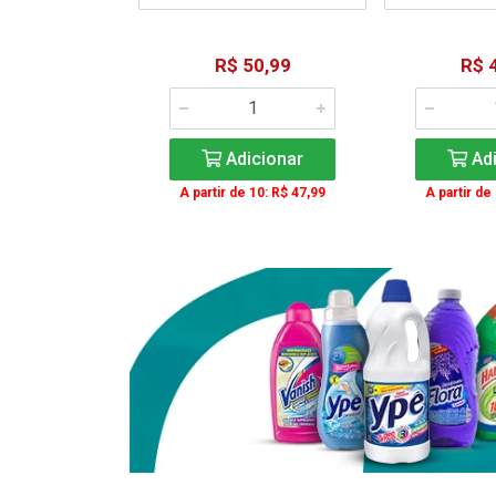
41,99
R$ 50,99
R$ 
icionar
Adicionar
Adi
e 12: R$ 37,99
A partir de 10: R$ 47,99
A partir de