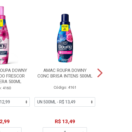
ROUPA DOWNY
AMAC ROUPA DOWNY
DETERGENTE 
DO FRESCOR
CONC BRISA INTENS 500ML
MACIEZ CA
ERA 500ML
Código: 4161
Código
: 4160
2,99
R$ 13,49
R$ 6