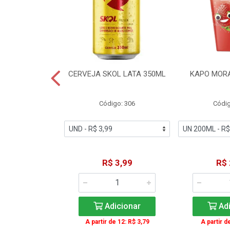
TE COCA-COLA
CERVEJA SKOL LATA 350ML
KAPO MOR
T 2L
igo: 2
Código: 306
Códig
11,49
R$ 3,99
R$ 
icionar
Adicionar
Adi
A partir de 12: R$ 3,79
A partir d