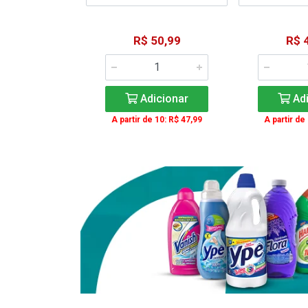
15,59
R$ 50,99
R$ 
: R$ 11,99
Adicionar
Adi
icionar
A partir de 10: R$ 47,99
A partir de