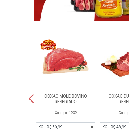
OBRECOXA DE
COXÃO MOLE BOVINO
COXÃO DU
INDIVIDUAL
RESFRIADO
RESF
IATO
Código: 1202
Códig
PESO VARIÁVEL
go: 91