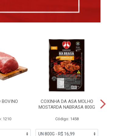
 BOVINO
COXINHA DA ASA MOLHO
COXINHAS 
MOSTARDA NABRASA 800G
DRUMETTE DE
SAD
: 1210
Código: 1458
Código