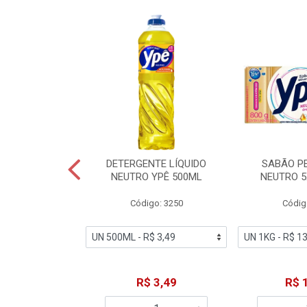
ZADOR GLADE
DETERGENTE LÍQUIDO
SABÃO P
OQUE MACIEZ
NEUTRO YPÊ 500ML
NEUTRO 5
360ML
Código: 3250
Códig
o: 7192
18,49
R$ 3,49
R$ 