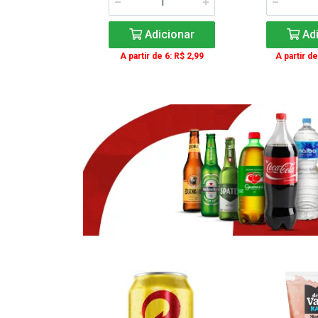
icionar
Adicionar
Adi
e 3: R$ 16,99
A partir de 6: R$ 2,99
A partir de