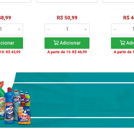
48,99
R$ 50,99
R$ 4
cionar
Adicionar
Adi
 10: R$ 43,99
A partir de 15: R$ 46,99
A partir de 