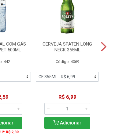
AL COM GÁS
CERVEJA SPATEN LONG
ÁGUA MINERA
PET 500ML
NECK 355ML
SEM GÁS
o: 442
Código: 4069
Código
2,59
R$ 6,99
R$ 1
cionar
Adicionar
Adic
 12: R$ 2,39
A partir de 