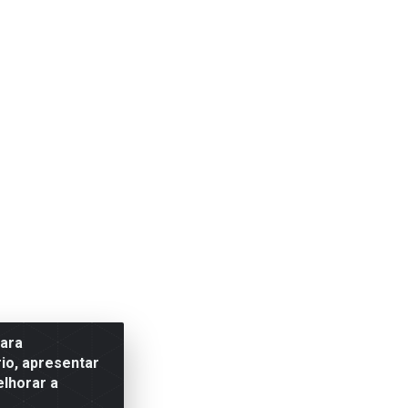
para
io, apresentar
elhorar a