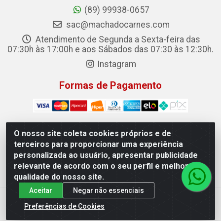
(89) 99938-0657
sac@machadocarnes.com
Atendimento de Segunda a Sexta-feira das
07:30h às 17:00h e aos Sábados das 07:30 às 12:30h.
Instagram
Formas de Pagamento
O nosso site coleta cookies próprios e de
terceiros para proporcionar uma experiência
Machado Carnes Distribuidora de Alimentos LTDA -
personalizada ao usuário, apresentar publicidade
Logradouro: Avenida Candido Aleixo, 148 - Centro - Oeiras/PI
relevante de acordo com o seu perfil e melhorar a
- CEP 64.500-000 - 31.391.008/0001-50
qualidade do nosso site.
Aceitar
Negar não essenciais
Preferências de Cookies