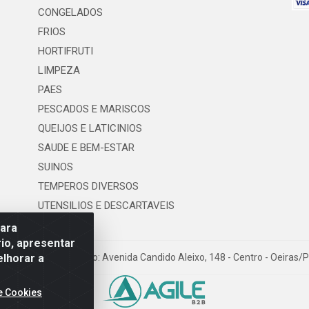
CONGELADOS
FRIOS
HORTIFRUTI
LIMPEZA
PAES
PESCADOS E MARISCOS
QUEIJOS E LATICINIOS
SAUDE E BEM-ESTAR
SUINOS
TEMPEROS DIVERSOS
UTENSILIOS E DESCARTAVEIS
para
io, apresentar
elhorar a
os LTDA - Logradouro: Avenida Candido Aleixo, 148 - Centro - Oeiras/
e Cookies