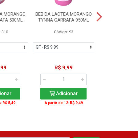
EA MORANGO
BEBIDA LACTEA MORANGO
BEBIDA LÁCT
AFA 500ML
TYNNA GARRAFA 950ML
CHOCOLATE BETÂ
200ML
: 310
Código: 93
Código: 22
,99
R$ 9,99
R$ 2,4
ionar
Adicionar
Adicio
6: R$ 5,49
A partir de 12: R$ 9,49
A partir de 6: 