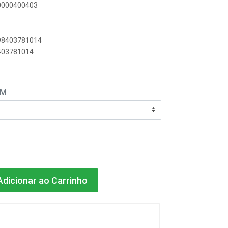
00000400403
898403781014
8403781014
EM
dicionar ao Carrinho