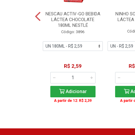
A LÁCTEA UHT
NESCAU ACTIV-GO BEBIDA
NINHO SO
TE BETÂNIA KIDS
LÁCTEA CHOCOLATE
LÁCTEA
200ML
180ML NESTLÉ
Códi
ódigo: 2281
Código: 3896
R$ 2,49
R$ 2,59
R$
Adicionar
Adicionar
Ad
ir de 6: R$ 1,99
A partir de 12: R$ 2,39
A partir 