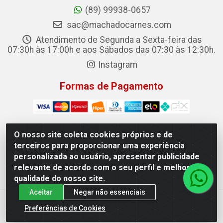
(89) 99938-0657
sac@machadocarnes.com
Atendimento de Segunda a Sexta-feira das
07:30h às 17:00h e aos Sábados das 07:30 às 12:30h.
Instagram
Formas de Pagamento
O nosso site coleta cookies próprios e de
terceiros para proporcionar uma experiência
Machado Carnes Distribuidora de Alimentos LTDA -
personalizada ao usuário, apresentar publicidade
Logradouro: Avenida Candido Aleixo, 148 - Centro - Oeiras/PI
relevante de acordo com o seu perfil e melhorar a
- CEP 64.500-000 - 31.391.008/0001-50
qualidade do nosso site.
Aceitar
Negar não essenciais
Preferências de Cookies