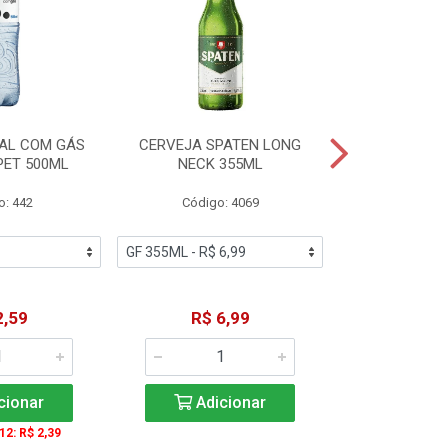
AL COM GÁS
CERVEJA SPATEN LONG
ÁGUA MINERA
PET 500ML
NECK 355ML
SEM GÁS
o: 442
Código: 4069
Código
2,59
R$ 6,99
R$ 1
cionar
Adicionar
Adic
 12: R$ 2,39
A partir de 