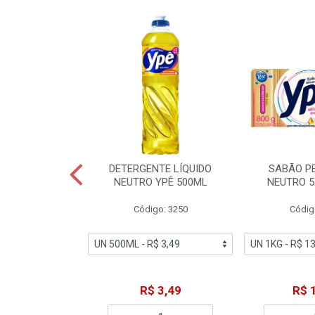
ZADOR GLADE
DETERGENTE LÍQUIDO
SABÃO P
OQUE MACIEZ
NEUTRO YPÊ 500ML
NEUTRO 5
360ML
Código: 3250
Códig
o: 7192
18,49
R$ 3,49
R$ 