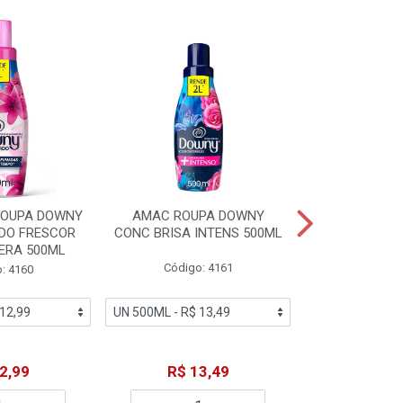
ROUPA DOWNY
AMAC ROUPA DOWNY
DETERGENTE 
DO FRESCOR
CONC BRISA INTENS 500ML
MACIEZ CA
ERA 500ML
Código: 4161
Código
: 4160
2,99
R$ 13,49
R$ 6