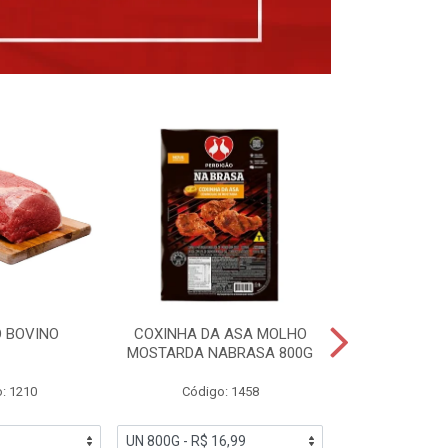
 BOVINO
COXINHA DA ASA MOLHO
COXINHAS 
MOSTARDA NABRASA 800G
DRUMETTE DE
SAD
: 1210
Código: 1458
Código