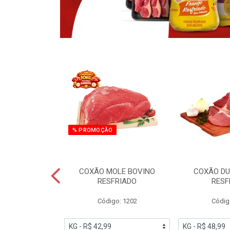
% PROMOÇÃO
NO CONGELADO
COXÃO MOLE BOVINO
COXÃO DU
ENCIO
RESFRIADO
RESF
o: 6005
Código: 1202
Códig