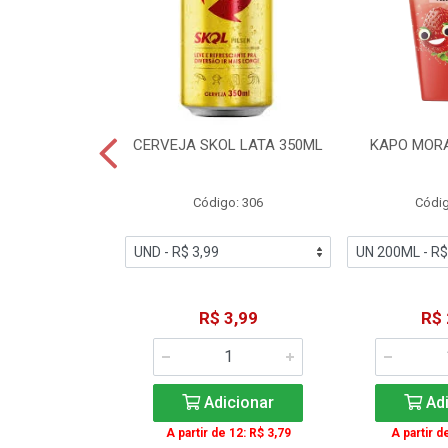
TE COCA-COLA
CERVEJA SKOL LATA 350ML
KAPO MOR
T 2L
igo: 2
Código: 306
Códig
11,49
R$ 3,99
R$ 
icionar
Adicionar
Adi
A partir de 12: R$ 3,79
A partir d