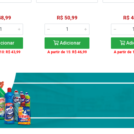
48,99
R$ 50,99
R$ 4
cionar
Adicionar
Adi
 10: R$ 43,99
A partir de 15: R$ 46,99
A partir de 