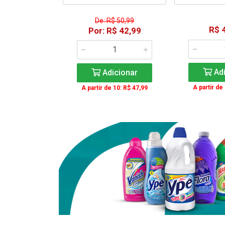
De: R$ 50,99
41,99
R$ 
Por: R$ 42,99
icionar
Adi
Adicionar
e 12: R$ 37,99
A partir de
A partir de 10: R$ 47,99