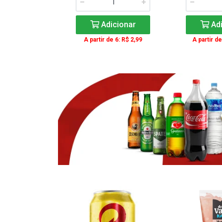
icionar
Adicionar
Adi
e 3: R$ 16,99
A partir de 6: R$ 2,99
A partir de