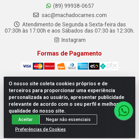
(89) 99938-0657
sac@machadocarnes.com
Atendimento de Segunda a Sexta-feira das
07:30h às 17:00h e aos Sábados das 07:30 às 12:30h.
Instagram
Formas de Pagamento
O nosso site coleta cookies próprios e de
terceiros para proporcionar uma experiência
Machado Carnes Distribuidora de Alimentos LTDA -
personalizada ao usuário, apresentar publicidade
Logradouro: Avenida Candido Aleixo, 148 - Centro - Oeiras/PI
relevante de acordo com o seu perfil e melhorar a
- CEP 64.500-000 - 31.391.008/0001-50
qualidade do nosso site.
Aceitar
Negar não essenciais
Preferências de Cookies