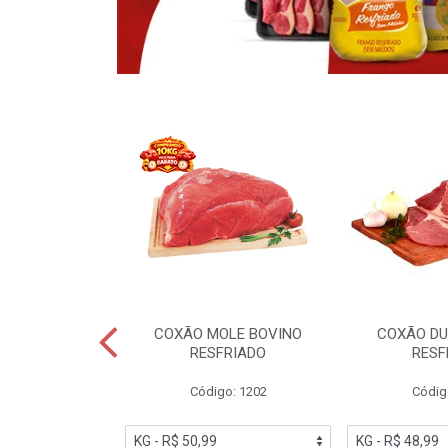
OBRECOXA DE
COXÃO MOLE BOVINO
COXÃO DU
INDIVIDUAL
RESFRIADO
RESF
IATO
Código: 1202
Códig
PESO VARIÁVEL
go: 91