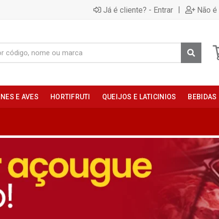
|
Já é cliente? - Entrar
Não é 
NES E AVES
HORTIFRUTI
QUEIJOS E LATICINIOS
BEBIDAS