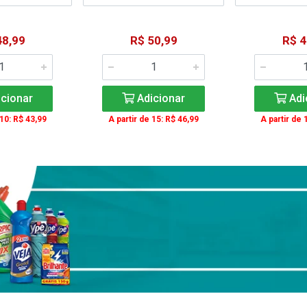
48,99
R$ 50,99
R$ 4
cionar
Adicionar
Adi
 10: R$ 43,99
A partir de 15: R$ 46,99
A partir de 