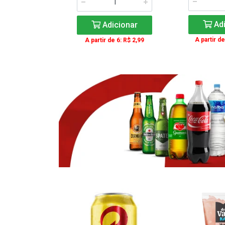
icionar
Adi
Adicionar
e 3: R$ 16,99
A partir de
A partir de 6: R$ 2,99