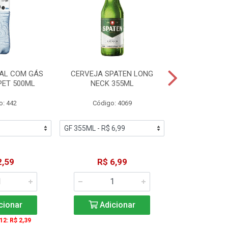
AL COM GÁS
CERVEJA SPATEN LONG
ÁGUA MINERA
PET 500ML
NECK 355ML
SEM GÁS
o: 442
Código: 4069
Código
2,59
R$ 6,99
R$ 1
cionar
Adicionar
Adic
 12: R$ 2,39
A partir de 