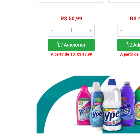
15,59
R$ 50,99
R$ 
: R$ 11,99
Adicionar
Adi
icionar
A partir de 10: R$ 47,99
A partir de