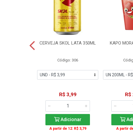
TE COCA-COLA
CERVEJA SKOL LATA 350ML
KAPO MOR
T 2L
igo: 2
Código: 306
Códig
11,49
R$ 3,99
R$ 
icionar
Adicionar
Adi
A partir de 12: R$ 3,79
A partir d