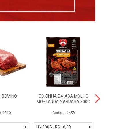
 BOVINO
COXINHA DA ASA MOLHO
COXINHAS 
MOSTARDA NABRASA 800G
DRUMETTE DE
SAD
: 1210
Código: 1458
Código