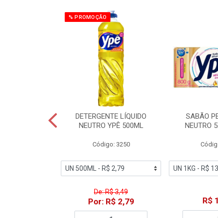
% PROMOÇÃO
ZADOR GLADE
DETERGENTE LÍQUIDO
SABÃO P
OQUE MACIEZ
NEUTRO YPÊ 500ML
NEUTRO 5
360ML
Código: 3250
Códig
o: 7192
De: R$ 3,49
18,49
R$ 
Por: R$ 2,79