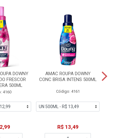
% PROMOÇÃO
ROUPA DOWNY
AMAC ROUPA DOWNY
DETERGENTE 
DO FRESCOR
CONC BRISA INTENS 500ML
MACIEZ CA
ERA 500ML
Código: 4161
Código
: 4160
De: R$
2,99
R$ 13,49
Por: R