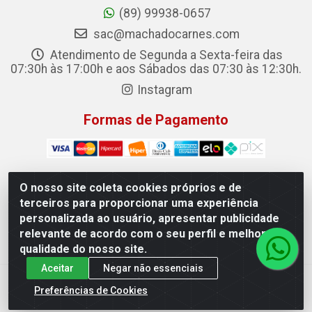
(89) 99938-0657
sac@machadocarnes.com
Atendimento de Segunda a Sexta-feira das
07:30h às 17:00h e aos Sábados das 07:30 às 12:30h.
Instagram
Formas de Pagamento
O nosso site coleta cookies próprios e de
terceiros para proporcionar uma experiência
Machado Carnes Distribuidora de Alimentos LTDA -
personalizada ao usuário, apresentar publicidade
Logradouro: Avenida Candido Aleixo, 148 - Centro - Oeiras/PI
relevante de acordo com o seu perfil e melhorar a
- CEP 64.500-000 - 31.391.008/0001-50
qualidade do nosso site.
Aceitar
Negar não essenciais
Preferências de Cookies