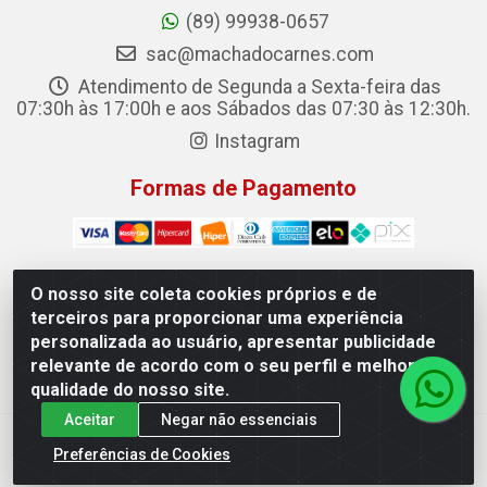
(89) 99938-0657
sac@machadocarnes.com
Atendimento de Segunda a Sexta-feira das
07:30h às 17:00h e aos Sábados das 07:30 às 12:30h.
Instagram
Formas de Pagamento
O nosso site coleta cookies próprios e de
terceiros para proporcionar uma experiência
Machado Carnes Distribuidora de Alimentos LTDA -
personalizada ao usuário, apresentar publicidade
Logradouro: Avenida Candido Aleixo, 148 - Centro - Oeiras/PI
relevante de acordo com o seu perfil e melhorar a
- CEP 64.500-000 - 31.391.008/0001-50
qualidade do nosso site.
Aceitar
Negar não essenciais
Preferências de Cookies