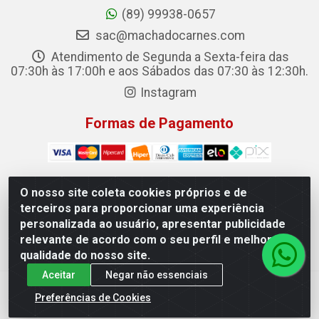
(89) 99938-0657
sac@machadocarnes.com
Atendimento de Segunda a Sexta-feira das
07:30h às 17:00h e aos Sábados das 07:30 às 12:30h.
Instagram
Formas de Pagamento
O nosso site coleta cookies próprios e de
terceiros para proporcionar uma experiência
Machado Carnes Distribuidora de Alimentos LTDA -
personalizada ao usuário, apresentar publicidade
Logradouro: Avenida Candido Aleixo, 148 - Centro - Oeiras/PI
relevante de acordo com o seu perfil e melhorar a
- CEP 64.500-000 - 31.391.008/0001-50
qualidade do nosso site.
Aceitar
Negar não essenciais
Preferências de Cookies