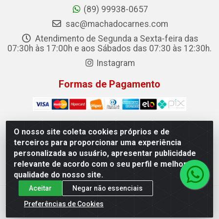
(89) 99938-0657
sac@machadocarnes.com
Atendimento de Segunda a Sexta-feira das
07:30h às 17:00h e aos Sábados das 07:30 às 12:30h.
Instagram
Formas de Pagamento
O nosso site coleta cookies próprios e de
terceiros para proporcionar uma experiência
Machado Carnes Distribuidora de Alimentos LTDA -
personalizada ao usuário, apresentar publicidade
Logradouro: Avenida Candido Aleixo, 148 - Centro - Oeiras/PI
relevante de acordo com o seu perfil e melhorar a
- CEP 64.500-000 - 31.391.008/0001-50
qualidade do nosso site.
Aceitar
Negar não essenciais
Preferências de Cookies