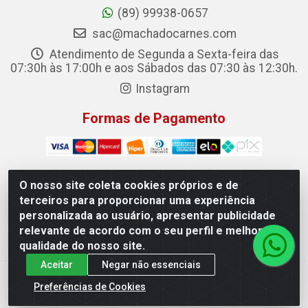
(89) 99938-0657
sac@machadocarnes.com
Atendimento de Segunda a Sexta-feira das
07:30h às 17:00h e aos Sábados das 07:30 às 12:30h.
Instagram
Formas de Pagamento
O nosso site coleta cookies próprios e de
terceiros para proporcionar uma experiência
Machado Carnes Distribuidora de Alimentos LTDA -
personalizada ao usuário, apresentar publicidade
Logradouro: Avenida Candido Aleixo, 148 - Centro - Oeiras/PI
relevante de acordo com o seu perfil e melhorar a
- CEP 64.500-000 - 31.391.008/0001-50
qualidade do nosso site.
Aceitar
Negar não essenciais
Preferências de Cookies