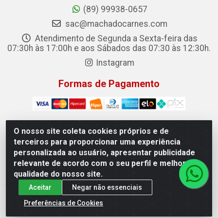
(89) 99938-0657
sac@machadocarnes.com
Atendimento de Segunda a Sexta-feira das
07:30h às 17:00h e aos Sábados das 07:30 às 12:30h.
Instagram
Formas de Pagamento
O nosso site coleta cookies próprios e de
terceiros para proporcionar uma experiência
Machado Carnes Distribuidora de Alimentos LTDA -
personalizada ao usuário, apresentar publicidade
Logradouro: Avenida Candido Aleixo, 148 - Centro - Oeiras/PI
relevante de acordo com o seu perfil e melhorar a
- CEP 64.500-000 - 31.391.008/0001-50
qualidade do nosso site.
Aceitar
Negar não essenciais
Preferências de Cookies