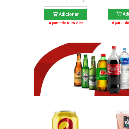
icionar
Adi
Adicionar
e 3: R$ 16,99
A partir de
A partir de 6: R$ 2,99