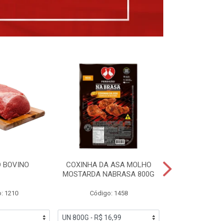
 BOVINO
COXINHA DA ASA MOLHO
COXINHAS 
MOSTARDA NABRASA 800G
DRUMETTE DE
SAD
: 1210
Código: 1458
Código