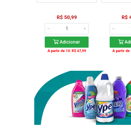
15,59
R$ 50,99
R$ 
: R$ 11,99
Adicionar
Adi
icionar
A partir de 10: R$ 47,99
A partir de