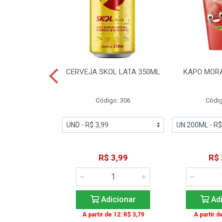
TE COCA-COLA
CERVEJA SKOL LATA 350ML
KAPO MOR
T 2L
igo: 2
Código: 306
Códig
11,49
R$ 3,99
R$ 
icionar
Adicionar
Adi
A partir de 12: R$ 3,79
A partir d