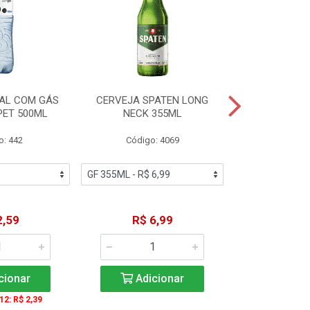
AL COM GÁS
CERVEJA SPATEN LONG
ÁGUA MINERA
PET 500ML
NECK 355ML
SEM GÁS
o: 442
Código: 4069
Código
2,59
R$ 6,99
R$ 1
cionar
Adicionar
Adic
 12: R$ 2,39
A partir de 