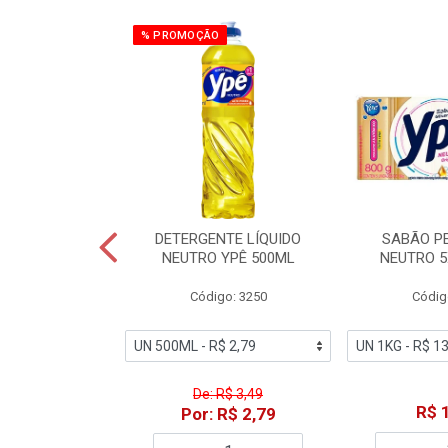
% PROMOÇÃO
ZADOR GLADE
DETERGENTE LÍQUIDO
SABÃO P
OQUE MACIEZ
NEUTRO YPÊ 500ML
NEUTRO 5
360ML
Código: 3250
Códig
o: 7192
De: R$ 3,49
18,49
R$ 
Por: R$ 2,79