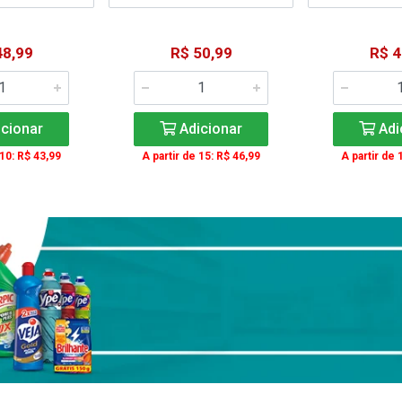
48,99
R$ 50,99
R$ 4
cionar
Adicionar
Adi
 10: R$ 43,99
A partir de 15: R$ 46,99
A partir de 