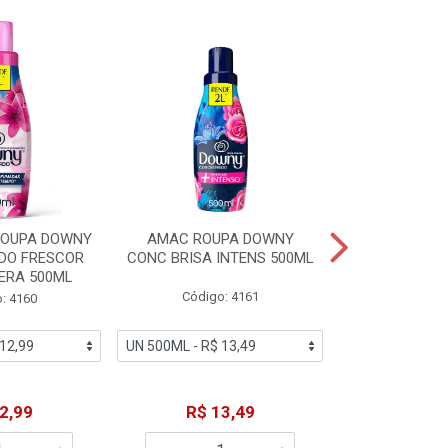
% PROMOÇÃO
ROUPA DOWNY
AMAC ROUPA DOWNY
DETERGENTE 
DO FRESCOR
CONC BRISA INTENS 500ML
MACIEZ CA
ERA 500ML
Código: 4161
Código
: 4160
De: R$
2,99
R$ 13,49
Por: R