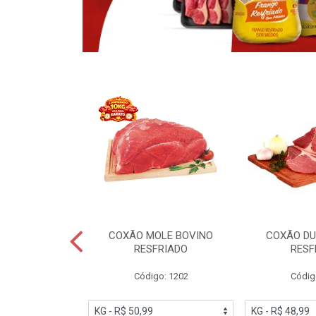
OBRECOXA DE
COXÃO MOLE BOVINO
COXÃO DU
INDIVIDUAL
RESFRIADO
RESF
IATO
Código: 1202
Códig
PESO VARIÁVEL
go: 91