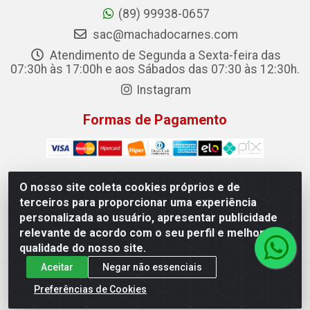
(89) 99938-0657
sac@machadocarnes.com
Atendimento de Segunda a Sexta-feira das
07:30h às 17:00h e aos Sábados das 07:30 às 12:30h.
Instagram
Formas de Pagamento
O nosso site coleta cookies próprios e de
terceiros para proporcionar uma experiência
Machado Carnes Distribuidora de Alimentos LTDA -
personalizada ao usuário, apresentar publicidade
Logradouro: Avenida Candido Aleixo, 148 - Centro - Oeiras/PI
relevante de acordo com o seu perfil e melhorar a
- CEP 64.500-000 - 31.391.008/0001-50
qualidade do nosso site.
Aceitar
Negar não essenciais
Preferências de Cookies