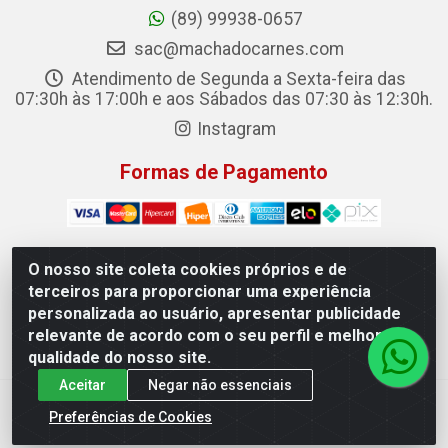
(89) 99938-0657
sac@machadocarnes.com
Atendimento de Segunda a Sexta-feira das
07:30h às 17:00h e aos Sábados das 07:30 às 12:30h.
Instagram
Formas de Pagamento
O nosso site coleta cookies próprios e de
terceiros para proporcionar uma experiência
Machado Carnes Distribuidora de Alimentos LTDA -
personalizada ao usuário, apresentar publicidade
Logradouro: Avenida Candido Aleixo, 148 - Centro - Oeiras/PI
relevante de acordo com o seu perfil e melhorar a
- CEP 64.500-000 - 31.391.008/0001-50
qualidade do nosso site.
Aceitar
Negar não essenciais
Preferências de Cookies