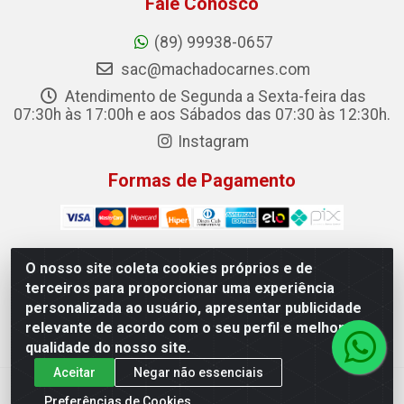
Fale Conosco
(89) 99938-0657
sac@machadocarnes.com
Atendimento de Segunda a Sexta-feira das
07:30h às 17:00h e aos Sábados das 07:30 às 12:30h.
Instagram
Formas de Pagamento
O nosso site coleta cookies próprios e de
terceiros para proporcionar uma experiência
Machado Carnes Distribuidora de Alimentos LTDA -
personalizada ao usuário, apresentar publicidade
Logradouro: Avenida Candido Aleixo, 148 - Centro - Oeiras/PI
relevante de acordo com o seu perfil e melhorar a
- CEP 64.500-000 - 31.391.008/0001-50
qualidade do nosso site.
Aceitar
Negar não essenciais
Preferências de Cookies