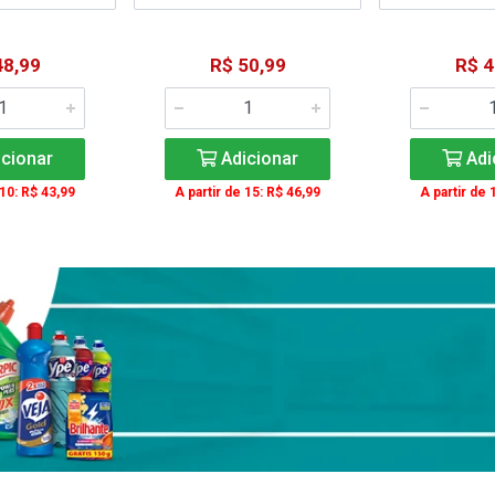
48,99
R$ 50,99
R$ 4
cionar
Adicionar
Adi
 10: R$ 43,99
A partir de 15: R$ 46,99
A partir de 