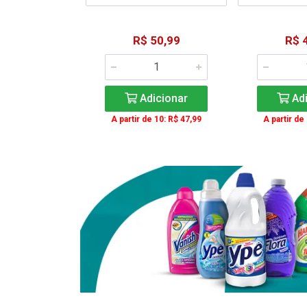
41,99
R$ 50,99
R$ 
icionar
Adicionar
Adi
e 12: R$ 37,99
A partir de 10: R$ 47,99
A partir de