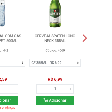
AL COM GÁS
CERVEJA SPATEN LONG
ÁGUA MINERA
PET 500ML
NECK 355ML
SEM GÁS
o: 442
Código: 4069
Código
2,59
R$ 6,99
R$ 1
cionar
Adicionar
Adic
 12: R$ 2,39
A partir de 