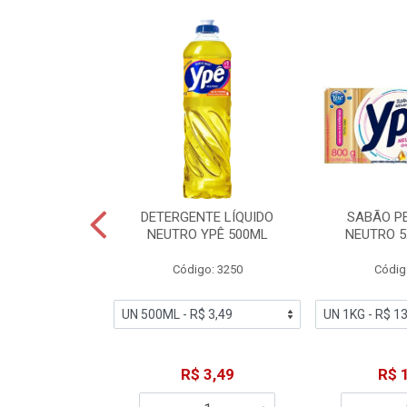
ZADOR GLADE
DETERGENTE LÍQUIDO
SABÃO P
OQUE MACIEZ
NEUTRO YPÊ 500ML
NEUTRO 5
360ML
Código: 3250
Códig
o: 7192
18,49
R$ 3,49
R$ 