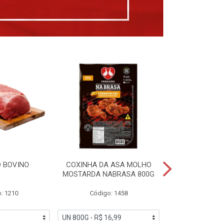
 BOVINO
COXINHA DA ASA MOLHO
COXINHAS 
MOSTARDA NABRASA 800G
DRUMETTE DE
SAD
: 1210
Código: 1458
Código