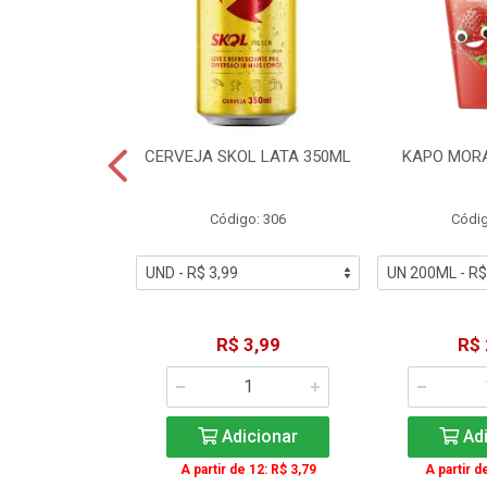
TE COCA-COLA
CERVEJA SKOL LATA 350ML
KAPO MOR
T 2L
igo: 2
Código: 306
Códig
11,49
R$ 3,99
R$ 
icionar
Adicionar
Adi
A partir de 12: R$ 3,79
A partir d