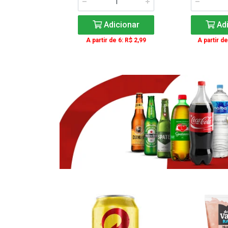
icionar
Adicionar
Adi
e 3: R$ 16,99
A partir de 6: R$ 2,99
A partir de