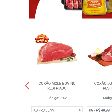
NO CONGELADO
COXÃO MOLE BOVINO
COXÃO DU
ENCIO
RESFRIADO
RESF
o: 6005
Código: 1202
Códig