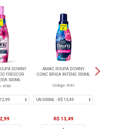
ROUPA DOWNY
AMAC ROUPA DOWNY
DETERGENTE 
DO FRESCOR
CONC BRISA INTENS 500ML
MACIEZ CA
ERA 500ML
Código: 4161
Código
: 4160
2,99
R$ 13,49
R$ 6