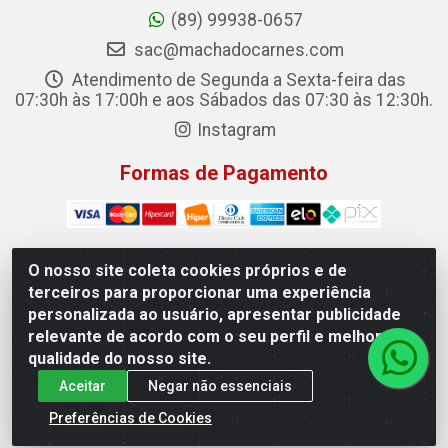
(89) 99938-0657
sac@machadocarnes.com
Atendimento de Segunda a Sexta-feira das
07:30h às 17:00h e aos Sábados das 07:30 às 12:30h.
Instagram
Formas de Pagamento
O nosso site coleta cookies próprios e de
terceiros para proporcionar uma experiência
Machado Carnes Distribuidora de Alimentos LTDA -
personalizada ao usuário, apresentar publicidade
Logradouro: Avenida Candido Aleixo, 148 - Centro - Oeiras/PI
relevante de acordo com o seu perfil e melhorar a
- CEP 64.500-000 - 31.391.008/0001-50
qualidade do nosso site.
Aceitar
Negar não essenciais
Preferências de Cookies